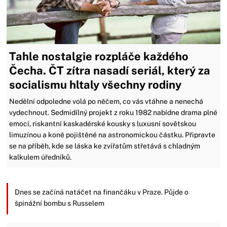
Tahle nostalgie rozpláče každého
Čecha. ČT zítra nasadí seriál, který za
socialismu hltaly všechny rodiny
Nedělní odpoledne volá po něčem, co vás vtáhne a nenechá
vydechnout. Sedmidílný projekt z roku 1982 nabídne drama plné
emocí, riskantní kaskadérské kousky s luxusní sovětskou
limuzínou a koně pojištěné na astronomickou částku. Připravte
se na příběh, kde se láska ke zvířatům střetává s chladným
kalkulem úředníků.
Dnes se začíná natáčet na finančáku v Praze. Půjde o
špinážní bombu s Russelem