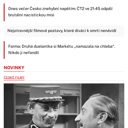
Dnes večer Česko znehybní napětím: ČT2 ve 21:45 odpálí
brutální nacistickou misi
Nejotravnější filmové postavy, které diváci k smrti nenávidí
Farma: Druhá duelantka si Markétu „namazala na chleba“.
Nikdo jí nefandil
NOVINKY
ČESKÉ FILMY