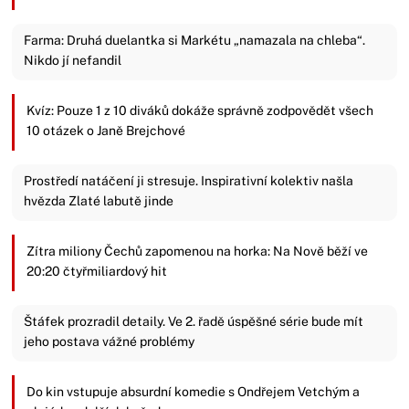
Farma: Druhá duelantka si Markétu „namazala na chleba“.
Nikdo jí nefandil
Kvíz: Pouze 1 z 10 diváků dokáže správně zodpovědět všech
10 otázek o Janě Brejchové
Prostředí natáčení ji stresuje. Inspirativní kolektiv našla
hvězda Zlaté labutě jinde
Zítra miliony Čechů zapomenou na horka: Na Nově běží ve
20:20 čtyřmiliardový hit
Štáfek prozradil detaily. Ve 2. řadě úspěšné série bude mít
jeho postava vážné problémy
Do kin vstupuje absurdní komedie s Ondřejem Vetchým a