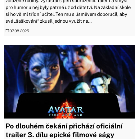
založené rodiny. Vyrůstal s pěti sourozenci. Talent a smysl
pro humor u něj byly patrné už od dětství. Na základní škole
si ho všiml třídní učitel. Ten mu s úsměvem doporučil, aby
své „šaškování“ zkusil jednou využít na...
07.08.2025
Po dlouhém čekání přichází oficiální
trailer 3. dílu epické filmové ságy