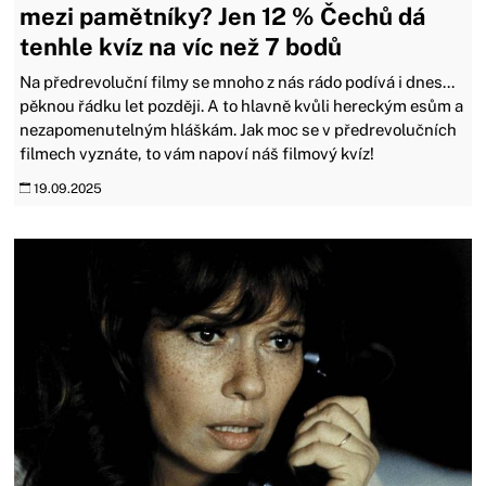
mezi pamětníky? Jen 12 % Čechů dá
tenhle kvíz na víc než 7 bodů
Na předrevoluční filmy se mnoho z nás rádo podívá i dnes...
pěknou řádku let později. A to hlavně kvůli hereckým esům a
nezapomenutelným hláškám. Jak moc se v předrevolučních
filmech vyznáte, to vám napoví náš filmový kvíz!
19.09.2025