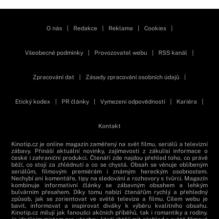
Zavřít reklamu
O nás
|
Redakce
|
Reklama
|
Cookies
|
Všeobecné podmínky
|
Provozovatel webu
|
RSS kanál
|
Zpracování dat
|
Zásady zpracování osobních údajů
|
Etický kodex
|
PR články
|
Vymezení odpovědnosti
|
Kariéra
|
Kontakt
Kinotip.cz je online magazín zaměřený na svět filmu, seriálů a televizní
zábavy. Přináší aktuální novinky, zajímavosti z zákulisí informace o
české i zahraniční produkci. Čtenáři zde najdou přehled toho, co právě
běží, co stojí za zhlédnutí a co se chystá. Obsah se věnuje oblíbeným
seriálům, filmovým premiérám i známým hereckým osobnostem.
Nechybí ani komentáře, tipy na sledování a rozhovory s tvůrci. Magazín
kombinuje informativní články se zábavným obsahem a lehkým
bulvárním přesahem. Díky tomu nabízí čtenářům rychlý a přehledný
způsob, jak se zorientovat ve světě televize a filmu. Cílem webu je
bavit, informovat a inspirovat diváky k výběru kvalitního obsahu.
Kinotip.cz milují jak fanoušci akčních příběhů, tak i romantiky a rodiny.