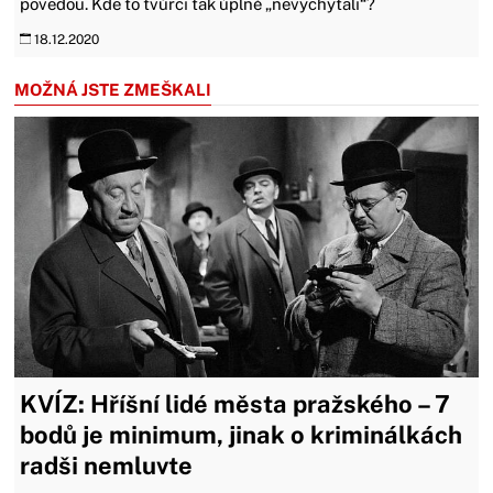
povedou. Kde to tvůrci tak úplně „nevychytali“?
18.12.2020
MOŽNÁ JSTE ZMEŠKALI
KVÍZ: Hříšní lidé města pražského – 7
bodů je minimum, jinak o kriminálkách
radši nemluvte