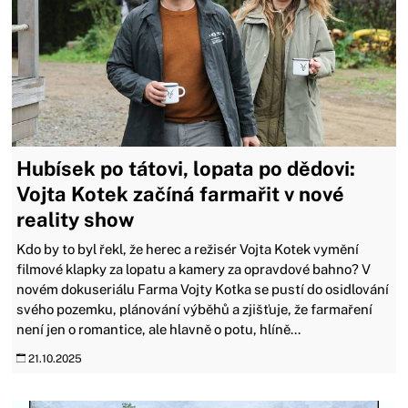
Hubísek po tátovi, lopata po dědovi:
Vojta Kotek začíná farmařit v nové
reality show
Kdo by to byl řekl, že herec a režisér Vojta Kotek vymění
filmové klapky za lopatu a kamery za opravdové bahno? V
novém dokuseriálu Farma Vojty Kotka se pustí do osidlování
svého pozemku, plánování výběhů a zjišťuje, že farmaření
není jen o romantice, ale hlavně o potu, hlíně...
21.10.2025