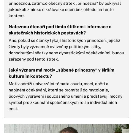
princeznou, zatímco obecný štítek „princezna“ by pokrýval
jakoukoli zmínku o královské dceři bez ohledu na tento
kontext.
Naleznou čtenáři pod tímto štítkem i informace o
skutečných historických postavách?
Ano, pokud se články týkají historických princezen, jejichž
životy byly významně ovlivněny politickými sliby,
dohodnutými sňatky nebo dynastickými očekáváními, budou
zařazeny pod tento štítek.
Jaký význam má motiv „slíbené princezny“ v širším
kulturním kontextu?
Motiv odráží univerzální témata osudu, moci, oběti a
naplnění očekávání, která se promítají do mytologie,
lidových vyprávění i současného umění a představují mocný
symbol pro zkoumání společenských rolí a individuálních
cest.