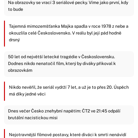
Na obrazovky se vrací 3 seriálové pecky. Víme jako první, kdy
to bude
Tajemná mimozemšťanka Majka spadla v roce 1978 z nebe a
okouzlila celé Československo. V reálu byl její pád hodně
drsný
50 let od největší letecké tragédie v Československu.
Dodnes nikdo nenatočil film, který by diváky přikoval k
obrazovkám
Nikdo nevěřil, že seriál vydrží 7 let, a už je to přes 20. Úspěch
má díky jedné věci
Dnes večer Česko znehybní napětím: ČT2 ve 21:45 odpálí
brutální nacistickou misi
Nejotravnější filmové postavy, které diváci k smrti nenávidí