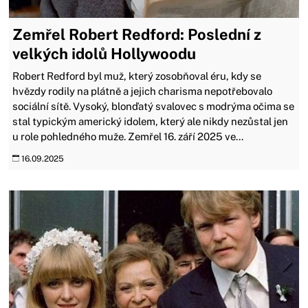
Zemřel Robert Redford: Poslední z
velkých idolů Hollywoodu
Robert Redford byl muž, který zosobňoval éru, kdy se
hvězdy rodily na plátně a jejich charisma nepotřebovalo
sociální sítě. Vysoký, blonďatý svalovec s modrýma očima se
stal typickým americký idolem, který ale nikdy nezůstal jen
u role pohledného muže. Zemřel 16. září 2025 ve...
16.09.2025