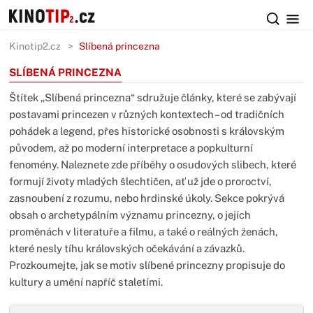
Kinotip2.cz
Slíbená princezna
SLÍBENÁ PRINCEZNA
Štítek „Slíbená princezna“ sdružuje články, které se zabývají
postavami princezen v různých kontextech – od tradičních
pohádek a legend, přes historické osobnosti s královským
původem, až po moderní interpretace a popkulturní
fenomény. Naleznete zde příběhy o osudových slibech, které
formují životy mladých šlechtičen, ať už jde o proroctví,
zasnoubení z rozumu, nebo hrdinské úkoly. Sekce pokrývá
obsah o archetypálním významu princezny, o jejích
proměnách v literatuře a filmu, a také o reálných ženách,
které nesly tíhu královských očekávání a závazků.
Prozkoumejte, jak se motiv slíbené princezny propisuje do
kultury a umění napříč staletími.