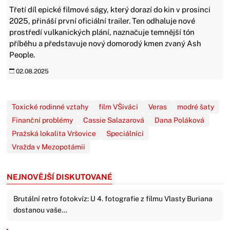
Třetí díl epické filmové ságy, který dorazí do kin v prosinci
2025, přináší první oficiální trailer. Ten odhaluje nové
prostředí vulkanických plání, naznačuje temnější tón
příběhu a představuje nový domorodý kmen zvaný Ash
People.
02.08.2025
Toxické rodinné vztahy
film VŠiváci
Veras
modré šaty
Finanční problémy
Cassie Salazarová
Dana Poláková
Pražská lokalita Vršovice
Speciálníci
Vražda v Mezopotámii
NEJNOVĚJŠÍ DISKUTOVANÉ
Brutální retro fotokvíz: U 4. fotografie z filmu Vlasty Buriana
dostanou vaše…