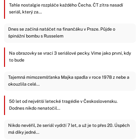
Tahle nostalgie rozpláče každého Čecha. ČT zítra nasadí
seriál, který za…
Dnes se začíná natáčet na finančáku v Praze. Půjde o
špinážní bombu s Russelem
Na obrazovky se vrací 3 seriálové pecky. Víme jako první, kdy
to bude
Tajemná mimozemšťanka Majka spadla v roce 1978 z nebe a
okouzlila celé…
50 let od největší letecké tragédie v Československu.
Dodnes nikdo nenatočil…
Nikdo nevěřil, že seriál vydrží 7 let, a už je to přes 20. Úspěch
má díky jedné…