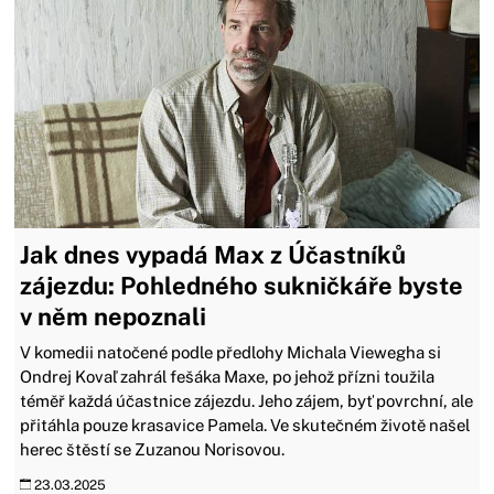
Jak dnes vypadá Max z Účastníků
zájezdu: Pohledného sukničkáře byste
v něm nepoznali
V komedii natočené podle předlohy Michala Viewegha si
Ondrej Kovaľ zahrál fešáka Maxe, po jehož přízni toužila
téměř každá účastnice zájezdu. Jeho zájem, byť povrchní, ale
přitáhla pouze krasavice Pamela. Ve skutečném životě našel
herec štěstí se Zuzanou Norisovou.
23.03.2025