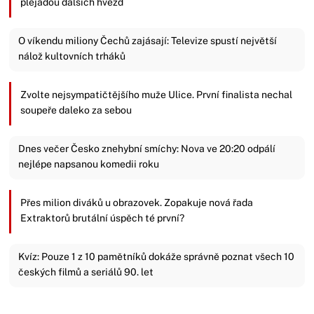
plejádou dalších hvězd
O víkendu miliony Čechů zajásají: Televize spustí největší
nálož kultovních trháků
Zvolte nejsympatičtějšího muže Ulice. První finalista nechal
soupeře daleko za sebou
Dnes večer Česko znehybní smíchy: Nova ve 20:20 odpálí
nejlépe napsanou komedii roku
Přes milion diváků u obrazovek. Zopakuje nová řada
Extraktorů brutální úspěch té první?
Kvíz: Pouze 1 z 10 pamětníků dokáže správně poznat všech 10
českých filmů a seriálů 90. let